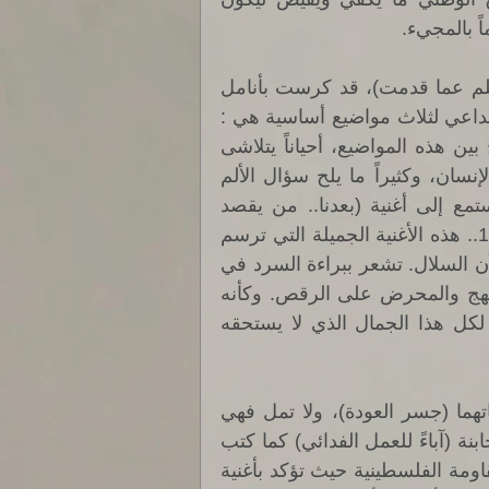
ً بالمجيء. 
فمدرسة الرحابنة (التي لا تسعها زاويتي الصغيرة أن أتكلم عما قدمت)، قد كرست بأنامل 
وأفكار الأخوين رحباني بمعية السيدة فيروز مشوارها الإبداعي لثلاث مواضيع أساسية هي : 
الوطن، الرب، والإنسان. فكانت أعمالهم الغنائية تتأرجح بين هذه المواضيع، أحياناً يتلاشى 
الوطن في الحب، وفي أحيان أخرى يمتزج الجرح مع الإنسان، وكثيراً ما يلح سؤال الألم 
الكوني في السؤال عن الوجود الإلهي. فمن منا لم يستمع إلى أغنية (بعدنا.. من يقصد 
الكروم) التي قدمتها فيروز في ألبوم (راجعون) عام 1957.. هذه الأغنية الجميلة التي ترسم 
الحقول والتلال والفتيات وهن يقطفن دوالي العنب ويملأن السلال. تشعر ببراءة السرد في 
هذه الأغنية التي صاغها الأخوين على إيقاع (الرومبا) المبهج والمحرض على الرقص. وكأنه 
يخبر المهجرين (والمهاجرين) معاً بأنه بعدكم من يبقى لكل هذا الجمال الذي لا يستحقه 
وفي أغنية أخرى تبني لهم فيروز بنغمات الأخوين وكلماتهما (جسر العودة)، ولا تمل فهي 
(تحترف الحزن والانتظار) هذا الألبوم الذي جعل من الرحابنة (آباءً للعمل الفدائي) كما كتب 
عنهم في تلك الفترة. وتواصل فيروز في منح صوتها للمقاومة الفلسطينية حيث تؤكد بأغنية 