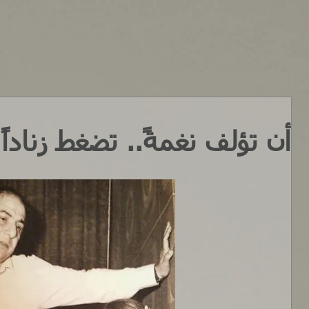
أن تؤلف نغمةً.. تضغط زناداً