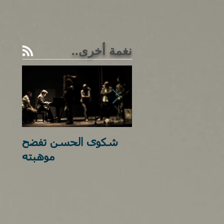
نغمة أخرى..
نغمة تضاهي الدرس
شكوى الحسن تفضح
كله
موهبته