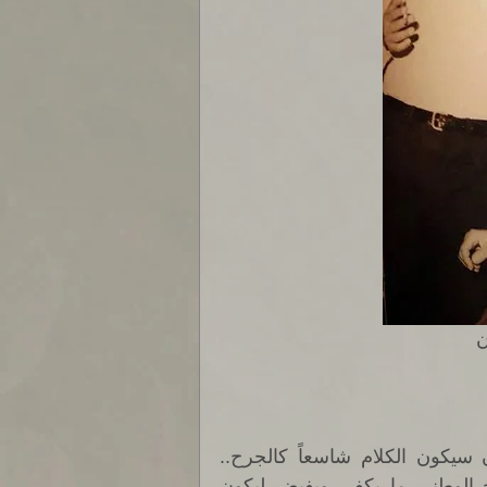
 
عندما أتكلم عن الموسيقى النضالية في بلد مثل لبنان سيكون الكلام شاسعاً كالجرح.. 
فهناك أعمالاً بعدد الضحايا ومغنون منحوا مكتبة الجرح الوطني ما يكفي ويفيض ليكون 