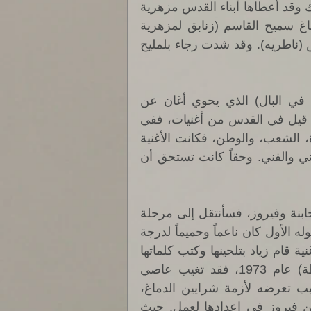
(مريت بالشوارع.. شوارع القدس العتيقة) بأنها كانت هناك وقد أعطاها أبناء القدس مزهرية 
( وقالو لي هايدي هدية من الناس الناطرين)، عندها صاغ سميح القاسم (زنابق لمزهرية 
فيروز) كي تحتضن مزهريتها زنابقه كما سيحتضن القدس (ناطريه). وقد شدت رجاء بلمليح 
ومن أكثر ما غنت تأثيراً في عام 1972 البوم (القدس في البال) الذي يحوي أغان عن 
فلسطين أهمها أغنية (زهرة المدائن) التي تعتبر أقوى ما قيل في القدس من أغنيات، ففي 
هذا العمل برز الثالوث الذي منحت نفسها له وهو الصلاة، الشعب، والوطن، فكانت الأغنية 
عبارة عن نصب شامخ في تاريخ الغناء النضالي والإنساني والفني. وحقاً كانت تستحق أن 
أعرف بأنني لن أكون منصفاً في كلامي عن مشوار الرحابنة وفيروز، فسأنتقل إلى مرحلة 
دخول زياد الرحباني (المناضل اليومي) بين الرحابنة، فدخوله الأول كان ناعماً وحميماً لدرجة 
تبعث إلى البكاء (الحق أقول لكم بأنني كدت...)، فأول أغنية قام زياد بتلحينها وكتب كلماتها 
خصيصاً لوالدته فيروز أثناء تحضيرها لمسرحية (المحطة) عام 1973، فقد تغيب عاصي 
الرحباني عن حضوره فترة الإعداد لهذه المسرحية بسبب تعرضه لأزمة شرايين الدماغ، 
وكانت هذه هي المرة الأولى التي يغيب فيها عاصي عن فيروز في إعدادها لعمل. حيث 