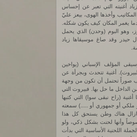
كانت فترة صعبة جداً عليها أن تغني في غيابه. فصاغ زياد أغنيته التي تعبر عن إحساس 
فيروز حيث تقول : ((سألوني الناس عنك يا حبيبي، كتبوا المكاتيب وأخذها الهوى، بيعز عليّ 
غني يا حبيبي، لأول مرة ما بنكون سوا)). فترى الحب عندما يغمر المكان كيف يكون شكله. 
وبعد ذلك دخل زياد في أولى تجاربه المكتملة مع فيروز، وهو البوم (وحدن) الذي يحمل 
عنوان قصيدة من أجمل القصائد الرمزية للشاعر طلال حيدر وقد صاغ موسيقاها زياد 
ة. 
وفي مرحلة أخرى أكثر جرأة تغنت فيروز على موسيقى المؤلف الإسباني (يواخين 
رودريجو) وتوزيع زياد وبكلمات الشاعر جوزيف حرب (لبيروت). أغنية تتحدث وبجرأة عن 
لبنان ما بعد الحرب أو الحروب، وفيها يسرد جوزيف حرب صوراً تحتمل أن تكون من وجهة 
نظر شخص بعيد (مهجّر) أو من وجهة نظر شخص يرى من الداخل ما حل بها. فبيروت التي 
تملك (مجداً من رمادٍ) وهي (موج سفر) بالنسبة له. أما أغنية (راح نبقى سوا) التي كتبها 
حرب أيضاً وهي بالنسبة لي أروع من أي نشيد وطني (أو ملكي أو جمهوري أو .....) سمعته 
في حياتي، فكلمات تبعث فيك النشوة، وتشعر بأنه مازال هناك وطن يستحق كل هذا 
الحماس والحب!! فكلمات تظل عالقة في أحشاءك، خصوصاً وأنها لحنت بشكل ذكي، ولو 
تفحصت الأغنية فستجد بأن أول سبع نغمات التي تكون الجملة اللحنية الأساسية التي بدأت 